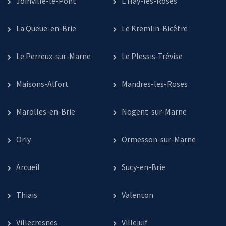
Joinville-le-Pont
L’Haÿ-les-Roses
La Queue-en-Brie
Le Kremlin-Bicêtre
Le Perreux-sur-Marne
Le Plessis-Trévise
Maisons-Alfort
Mandres-les-Roses
Marolles-en-Brie
Nogent-sur-Marne
Orly
Ormesson-sur-Marne
Arcueil
Sucy-en-Brie
Thiais
Valenton
Villecresnes
Villejuif