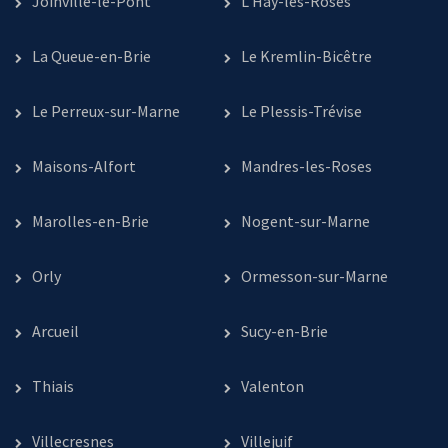
Joinville-le-Pont
L’Haÿ-les-Roses
La Queue-en-Brie
Le Kremlin-Bicêtre
Le Perreux-sur-Marne
Le Plessis-Trévise
Maisons-Alfort
Mandres-les-Roses
Marolles-en-Brie
Nogent-sur-Marne
Orly
Ormesson-sur-Marne
Arcueil
Sucy-en-Brie
Thiais
Valenton
Villecresnes
Villejuif