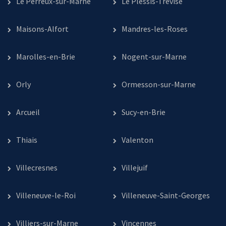
Le Perreux-sur-Marne
Le Plessis-Trévise
Maisons-Alfort
Mandres-les-Roses
Marolles-en-Brie
Nogent-sur-Marne
Orly
Ormesson-sur-Marne
Arcueil
Sucy-en-Brie
Thiais
Valenton
Villecresnes
Villejuif
Villeneuve-le-Roi
Villeneuve-Saint-Georges
Villiers-sur-Marne
Vincennes