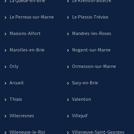
La Queue-en-Brie
Le Kremlin-Bicêtre
Le Perreux-sur-Marne
Le Plessis-Trévise
Maisons-Alfort
Mandres-les-Roses
Marolles-en-Brie
Nogent-sur-Marne
Orly
Ormesson-sur-Marne
Arcueil
Sucy-en-Brie
Thiais
Valenton
Villecresnes
Villejuif
Villeneuve-le-Roi
Villeneuve-Saint-Georges