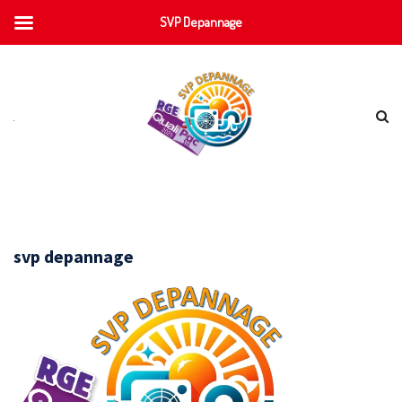
SVP Depannage
svp depannage