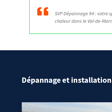
SVP Dépannage 94
: votre 
chaleur dans le Val-de-Mar
Dépannage et installatio