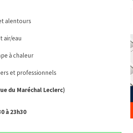
t alentours
et air/eau
mpe à chaleur
iers et professionnels
rue du Maréchal Leclerc)
30 à 23h30