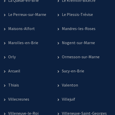
La Queue-en-Brie
Le Kremlin-Bicêtre
Le Perreux-sur-Marne
Le Plessis-Trévise
Maisons-Alfort
Mandres-les-Roses
Marolles-en-Brie
Nogent-sur-Marne
Orly
Ormesson-sur-Marne
Arcueil
Sucy-en-Brie
Thiais
Valenton
Villecresnes
Villejuif
Villeneuve-le-Roi
Villeneuve-Saint-Georges