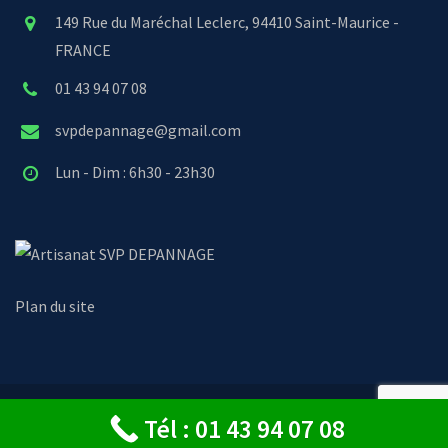
149 Rue du Maréchal Leclerc, 94410 Saint-Maurice -
FRANCE
01 43 94 07 08
svpdepannage@gmail.com
Lun - Dim : 6h30 - 23h30
SVP DEPANNAGE
Plan du site
© Copyright 2024 - SVP Dépannage
Tél : 01 43 94 07 08