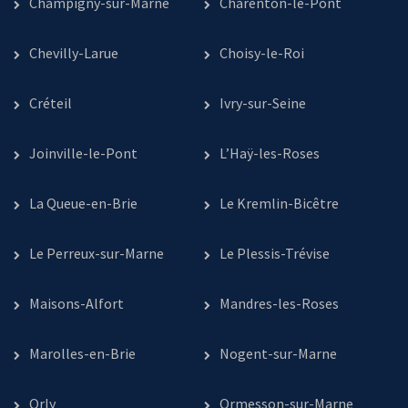
Champigny-sur-Marne
Charenton-le-Pont
Chevilly-Larue
Choisy-le-Roi
Créteil
Ivry-sur-Seine
Joinville-le-Pont
L’Haÿ-les-Roses
La Queue-en-Brie
Le Kremlin-Bicêtre
Le Perreux-sur-Marne
Le Plessis-Trévise
Maisons-Alfort
Mandres-les-Roses
Marolles-en-Brie
Nogent-sur-Marne
Orly
Ormesson-sur-Marne