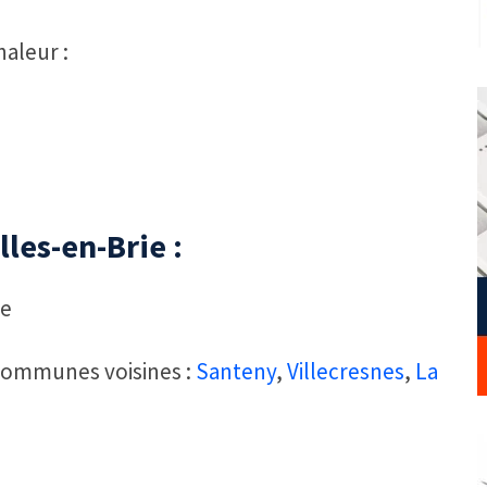
aleur :
les-en-Brie :
de
 communes voisines :
Santeny
,
Villecresnes
,
La