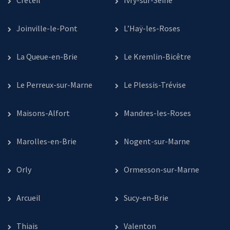
Créteil
Ivry-sur-Seine
Joinville-le-Pont
L’Haÿ-les-Roses
La Queue-en-Brie
Le Kremlin-Bicêtre
Le Perreux-sur-Marne
Le Plessis-Trévise
Maisons-Alfort
Mandres-les-Roses
Marolles-en-Brie
Nogent-sur-Marne
Orly
Ormesson-sur-Marne
Arcueil
Sucy-en-Brie
Thiais
Valenton