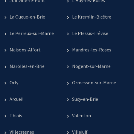
Joinville-le-Pont
L’Haÿ-les-Roses
La Queue-en-Brie
Le Kremlin-Bicêtre
Le Perreux-sur-Marne
Le Plessis-Trévise
Maisons-Alfort
Mandres-les-Roses
Marolles-en-Brie
Nogent-sur-Marne
Orly
Ormesson-sur-Marne
Arcueil
Sucy-en-Brie
Thiais
Valenton
Villecresnes
Villejuif