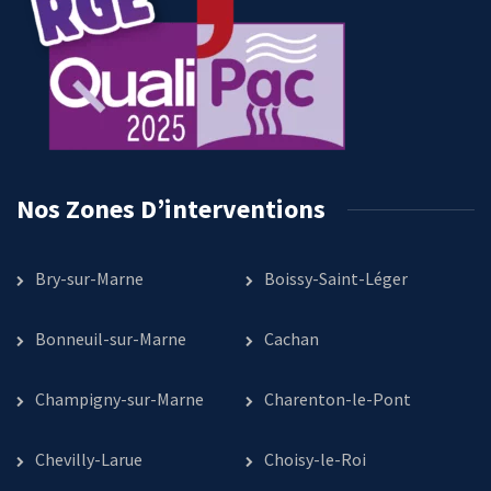
Nos Zones D’interventions
Bry-sur-Marne
Boissy-Saint-Léger
Bonneuil-sur-Marne
Cachan
Champigny-sur-Marne
Charenton-le-Pont
Chevilly-Larue
Choisy-le-Roi