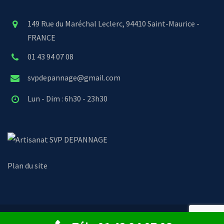
149 Rue du Maréchal Leclerc, 94410 Saint-Maurice -
FRANCE
01 43 94 07 08
svpdepannage@gmail.com
Lun - Dim : 6h30 - 23h30
SVP DEPANNAGE
Plan du site
© Copyright 2024 - SVP Dépannage