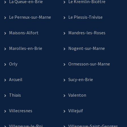
La Queue-en-Brie
Le Kremlin-Bicêtre
Le Perreux-sur-Marne
Le Plessis-Trévise
Maisons-Alfort
Mandres-les-Roses
Marolles-en-Brie
Nogent-sur-Marne
Orly
Ormesson-sur-Marne
Arcueil
Sucy-en-Brie
Thiais
Valenton
Villecresnes
Villejuif
Villeneuve-le-Roi
Villeneuve-Saint-Georges