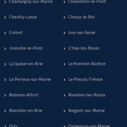
Champigny-sur-Marne
Charenton-le-Pont
Chevilly-Larue
Choisy-le-Roi
Créteil
Ivry-sur-Seine
Joinville-le-Pont
L’Haÿ-les-Roses
La Queue-en-Brie
Le Kremlin-Bicêtre
Le Perreux-sur-Marne
Le Plessis-Trévise
Maisons-Alfort
Mandres-les-Roses
Marolles-en-Brie
Nogent-sur-Marne
Orly
Ormesson-sur-Marne