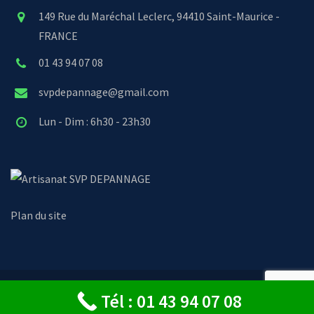
149 Rue du Maréchal Leclerc, 94410 Saint-Maurice -
FRANCE
01 43 94 07 08
svpdepannage@gmail.com
Lun - Dim : 6h30 - 23h30
SVP DEPANNAGE
Plan du site
© Copyright 2024 - SVP Dépannage
Tél : 01 43 94 07 08