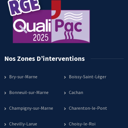
Nos Zones D’interventions
Bry-sur-Marne
Boissy-Saint-Léger
Bonneuil-sur-Marne
Cachan
Champigny-sur-Marne
Charenton-le-Pont
Chevilly-Larue
Choisy-le-Roi