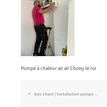
Pompe à chaleur air air Choisy le roi
Avis client | Installation pompe à chaleur Daikin air/air Villecresnes