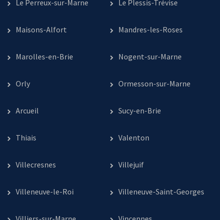
Le Perreux-sur-Marne
Le Plessis-Trévise
Maisons-Alfort
Mandres-les-Roses
Marolles-en-Brie
Nogent-sur-Marne
Orly
Ormesson-sur-Marne
Arcueil
Sucy-en-Brie
Thiais
Valenton
Villecresnes
Villejuif
Villeneuve-le-Roi
Villeneuve-Saint-Georges
Villiers-sur-Marne
Vincennes