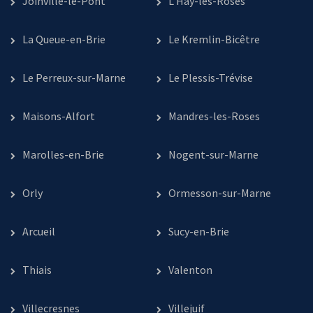
Joinville-le-Pont
L’Haÿ-les-Roses
La Queue-en-Brie
Le Kremlin-Bicêtre
Le Perreux-sur-Marne
Le Plessis-Trévise
Maisons-Alfort
Mandres-les-Roses
Marolles-en-Brie
Nogent-sur-Marne
Orly
Ormesson-sur-Marne
Arcueil
Sucy-en-Brie
Thiais
Valenton
Villecresnes
Villejuif