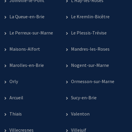
Joinville-le-Pont
L’Haÿ-les-Roses
La Queue-en-Brie
Le Kremlin-Bicêtre
Le Perreux-sur-Marne
Le Plessis-Trévise
Maisons-Alfort
Mandres-les-Roses
Marolles-en-Brie
Nogent-sur-Marne
Orly
Ormesson-sur-Marne
Arcueil
Sucy-en-Brie
Thiais
Valenton
Villecresnes
Villejuif