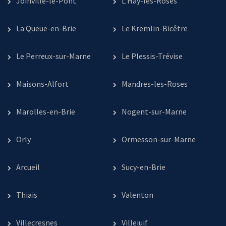
Joinville-le-Pont
L’Haÿ-les-Roses
La Queue-en-Brie
Le Kremlin-Bicêtre
Le Perreux-sur-Marne
Le Plessis-Trévise
Maisons-Alfort
Mandres-les-Roses
Marolles-en-Brie
Nogent-sur-Marne
Orly
Ormesson-sur-Marne
Arcueil
Sucy-en-Brie
Thiais
Valenton
Villecresnes
Villejuif